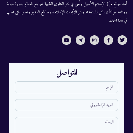
أحد مواقع مركز الإسلام الأصيل ويُعنى في نشر الفتاوى الفقهية للمراجع العظام بصورة مبوبة
وواضحة مواكباً للمسائل المستحدثة ونشر الأبحاث الإسلامية ومقاطع الفيديو والصور التى تصب
في هذا المجال.
للتواصل