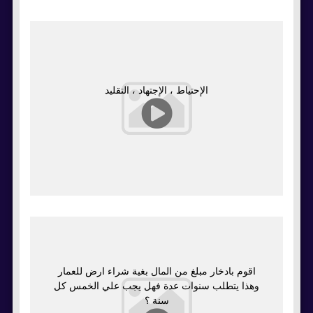
ﺍﻹﺣﺘﻴﺎﻁ ، ﺍﻹﺟﺘﻬﺎﺩ ، ﺍﻟﺘﻘﻠﻴﺪ
اقوم بادخار مبلغ من المال بغية شراء ارض للعمار
وهذا يتطلب سنوات عدة فهل يجب علي الخمس كل
سنة ؟