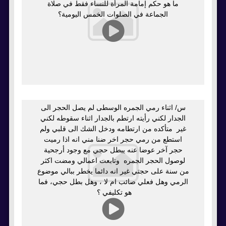
ما هو حكم إمامة المرأة للنساء فقط في صلاة
الجماعة في الصلوات الخمس اليومية؟
س/ اثناء رمي الجمره الوسطى لم يصل الحجر الى
الجدار لكني رأيته ارتطم بالجدار اثناء سقوطه لكني
غير متأكده من ارتطامه ودخل الشك الى قلبي ولم
استطع من رمي حجر اخر ضنا مني انه اذا رميت
حجر آخر عوضا عنه يبطل حجي مع وجود أرجحية
لوصول الحجر الجمره وتابعت اعمالي ومضت اكثر
من سنة على حجتي غير انه دائما يخطر ببالي موضوع
الرمي وهل فعلي صائب ام لا ، وهل بطل حجي، فما
هو تكليفي ؟