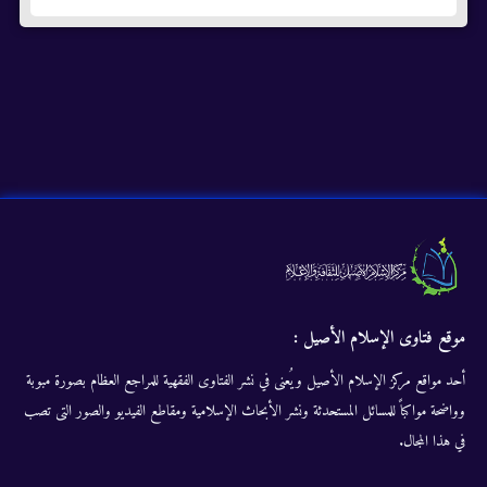
موقع فتاوى الإسلام الأصيل :
أحد مواقع مركز الإسلام الأصيل ويُعنى في نشر الفتاوى الفقهية للمراجع العظام بصورة مبوبة
وواضحة مواكباً للمسائل المستحدثة ونشر الأبحاث الإسلامية ومقاطع الفيديو والصور التى تصب
في هذا المجال.