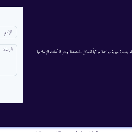
م بصورة مبوبة وواضحة مواكباً للمسائل المستحدثة ونشر الأبحاث الإسلامية