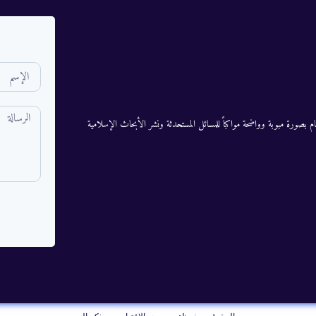
م بصورة مبوبة وواضحة مواكباً للمسائل المستحدثة ونشر الأبحاث الإسلامية