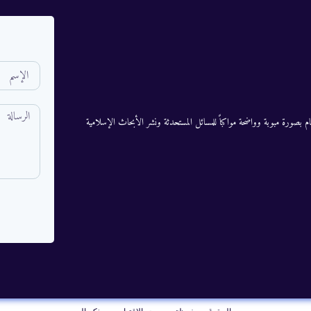
م بصورة مبوبة وواضحة مواكباً للمسائل المستحدثة ونشر الأبحاث الإسلامية