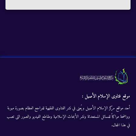
موقع فتاوى الإسلام الأصيل :
أحد مواقع مركز الإسلام الأصيل ويُعنى في نشر الفتاوى الفقهية للمراجع العظام بصورة مبوبة
وواضحة مواكباً للمسائل المستحدثة ونشر الأبحاث الإسلامية ومقاطع الفيديو والصور التى تصب
في هذا المجال.