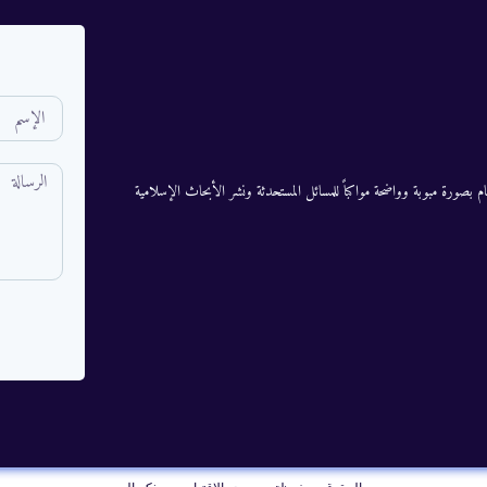
م بصورة مبوبة وواضحة مواكباً للمسائل المستحدثة ونشر الأبحاث الإسلامية