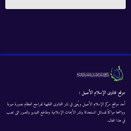
موقع فتاوى الإسلام الأصيل :
أحد مواقع مركز الإسلام الأصيل ويُعنى في نشر الفتاوى الفقهية للمراجع العظام بصورة مبوبة
وواضحة مواكباً للمسائل المستحدثة ونشر الأبحاث الإسلامية ومقاطع الفيديو والصور التى تصب
في هذا المجال.