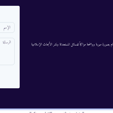
م بصورة مبوبة وواضحة مواكباً للمسائل المستحدثة ونشر الأبحاث الإسلامية