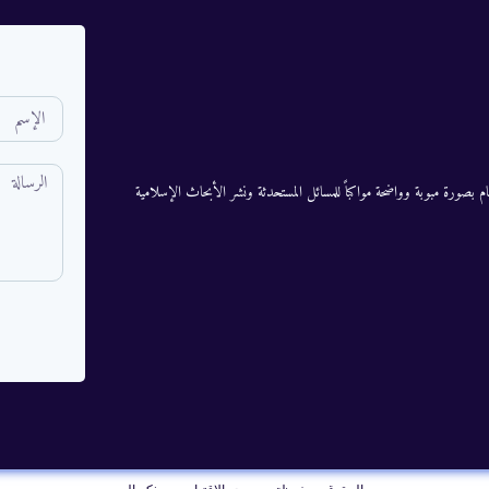
م بصورة مبوبة وواضحة مواكباً للمسائل المستحدثة ونشر الأبحاث الإسلامية