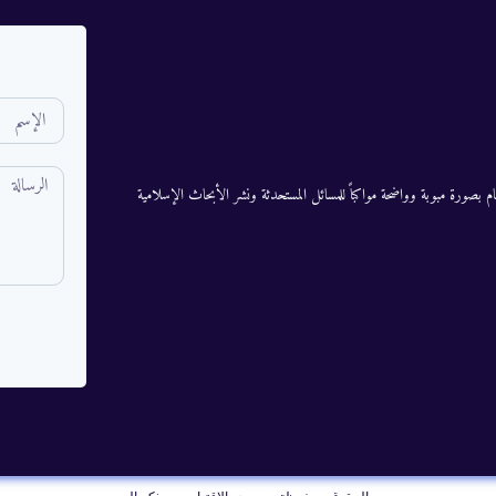
م بصورة مبوبة وواضحة مواكباً للمسائل المستحدثة ونشر الأبحاث الإسلامية