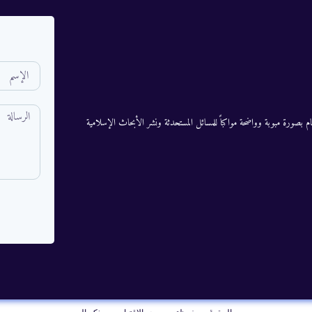
م بصورة مبوبة وواضحة مواكباً للمسائل المستحدثة ونشر الأبحاث الإسلامية