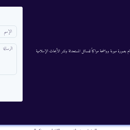
م بصورة مبوبة وواضحة مواكباً للمسائل المستحدثة ونشر الأبحاث الإسلامية