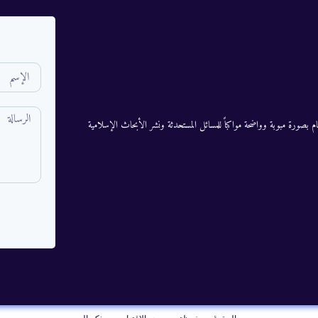
م بصورة مبوبة وواضحة مواكباً للمسائل المستحدثة ونشر الأبحاث الإسلامية