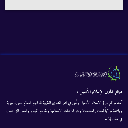
موقع فتاوى الإسلام الأصيل :
أحد مواقع مركز الإسلام الأصيل ويُعنى في نشر الفتاوى الفقهية للمراجع العظام بصورة مبوبة
وواضحة مواكباً للمسائل المستحدثة ونشر الأبحاث الإسلامية ومقاطع الفيديو والصور التى تصب
في هذا المجال.