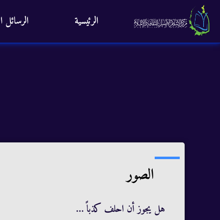
الرئيسية
الرسائل ال
الصور
هل يجوز أن احلف كذباً …