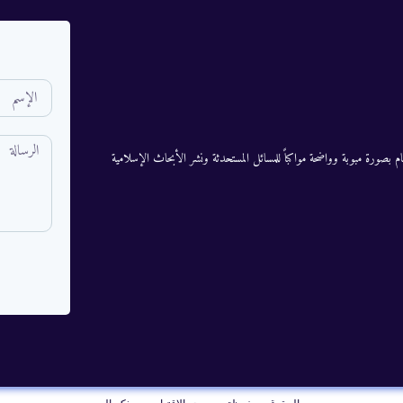
م بصورة مبوبة وواضحة مواكباً للمسائل المستحدثة ونشر الأبحاث الإسلامية