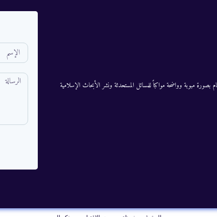
م بصورة مبوبة وواضحة مواكباً للمسائل المستحدثة ونشر الأبحاث الإسلامية