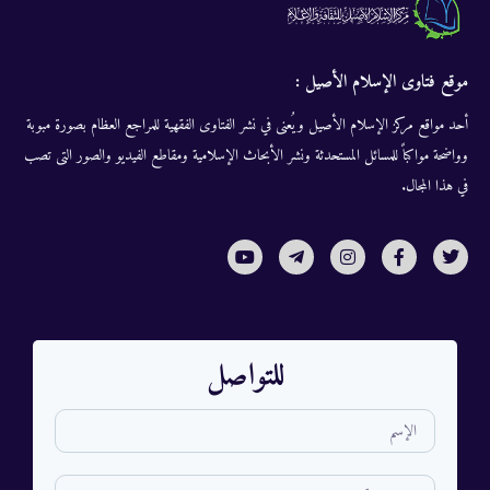
موقع فتاوى الإسلام الأصيل :
أحد مواقع مركز الإسلام الأصيل ويُعنى في نشر الفتاوى الفقهية للمراجع العظام بصورة مبوبة
وواضحة مواكباً للمسائل المستحدثة ونشر الأبحاث الإسلامية ومقاطع الفيديو والصور التى تصب
في هذا المجال.
للتواصل