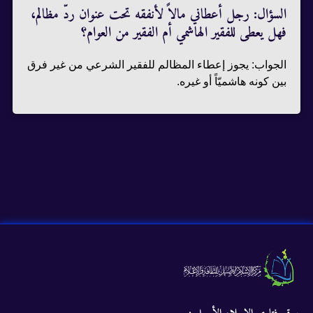
السؤال: رجل أعطاني مالاً لأنفقه تحت عنوان ردّ مظالم،
فهل يعطى للفقير الهاشمي أم الفقير من العوام؟
الجواب: يجوز إعطاء المظالم للفقير الشرعي من غير فرق
بين كونه هاشميّاً أو غيره.