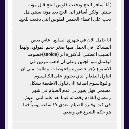
)أنا أسافر للحج ودفعت فلوس الحج قبل مؤنة
سنتي ولكن أسافر الى الحج بعد مؤنة سنتي هل
يجب عليَ اعطاء الخمس لفلوس التي دفعت للحج.
انا حامل الان في شهري السابع. اعاني بعض
المشاكل في الحمل منها صغر حجم المولود. ولهذا
السبب اعطتني الدكتورة ابر (stroide)خصوصا
ليكتمل نمو الجنين وعلي ان اذهب مرتين في
الاسبوع لإجراء صورة وفحوصات. وطلبت مني ان
اتناول الطعام الذي يحتوي على الكالسيوم
والبوتاسيوم اضافة الى تناول الاطعمة بشكل
مستمر. فهل يجوز لي عدم الصيام في شهر
رمضان القادم وقضائه فيما بعد علما انني اعيش
في كندا وفترة الصيام تتعدى ١٧ ساعة يومياً فما
هو حكم الشرع في وضعي