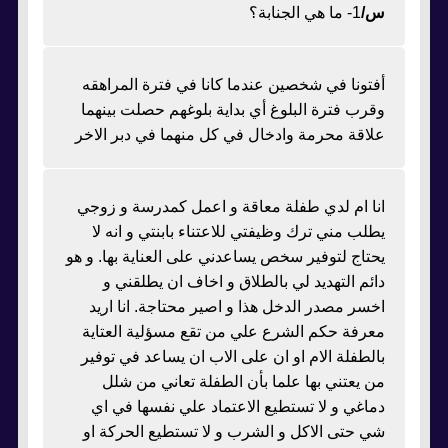
س/
1- ما هي الجنابة؟
أفتونا في شخصين عندما كانا في فترة المراهقه
وقرب فترة البلوغ أي بداية بلوغهم حصلت بينهما
علاقة محرمة وادخال في كل منهما في دبر الاخر
انا ام لدي طفلة معاقة و اعمل كمدرسة و زوجي
يطلب مني ترك وظيفتي للاعتناء بابنتي و انه لا
يحتاج لتوفير سخص يساعدني على العناية بها. و هو
دائم التهديد لي بالطلاق و اخاف ان يطلقني و
اخسر مصدر الدخل هذا و اصير محتاجة. انا اريد
معرفة حكم الشرع علي من تقع مسؤلية العتاية
بالطفلة الام او ان على الاب ان يساعد في توفير
من يعتني بها علما بأن الطفلة تعاني من شلل
دماغي و لا تستطيع الاعتماد علي نفسها في اي
شي حتى الاكل و الشرب و لا تستطيع الحركة او