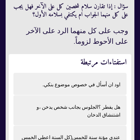
سؤال : إذا تقارن سلام شخصين كل على الآخر فهل يجب
على كل منهما الجواب ام يكتفي بسلامه الأول؟
وجب على كل منهما الرد على الآخر
على الأحوط لزوماً.
استفتاءات مرتبطة
اود ان أسأل في خصوص موضوع بنكي.
هل يفطر ؟الجلوس بجانب شخص يدخن ،و
اشتنشاق الدخان
عندي مؤنة سنة للخمس(كل السنة اعطي الخمس