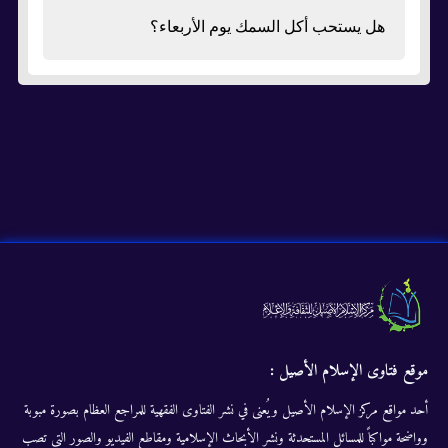
هل يستحب أكل السمك يوم الأربعاء؟
موقع فتاوى الإسلام الأصيل :
أحد مواقع مركز الإسلام الأصيل ويُعنى في نشر الفتاوى الفقهية للمراجع العظام بصورة مبوبة
وواضحة مواكباً للمسائل المستحدثة ونشر الأبحاث الإسلامية ومقاطع الفيديو والصور التى تصب