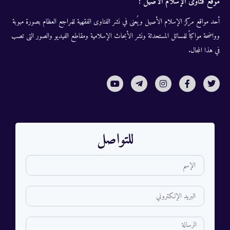
موقع فتاوى الإسلام الأصيل :
أحد مواقع مركز الإسلام الأصيل ويُعنى في نشر الفتاوى الفقهية للمراجع العظام بصورة مبوبة
وواضحة مواكباً للمسائل المستحدثة ونشر الأبحاث الإسلامية ومقاطع الفيديو والصور التى تصب
في هذا المجال.
للتواصل