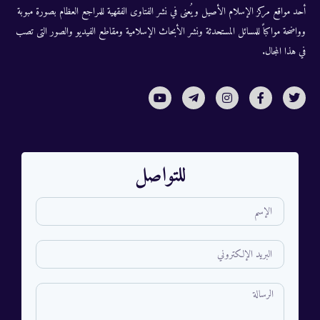
أحد مواقع مركز الإسلام الأصيل ويُعنى في نشر الفتاوى الفقهية للمراجع العظام بصورة مبوبة
وواضحة مواكباً للمسائل المستحدثة ونشر الأبحاث الإسلامية ومقاطع الفيديو والصور التى تصب
في هذا المجال.
للتواصل