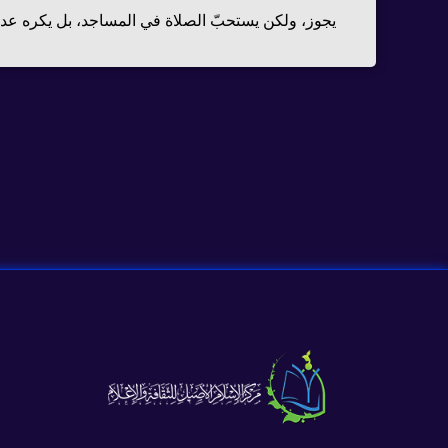
يجوز، ولكن يستحبّ الصلاة في المساجد، بل يكره عدم