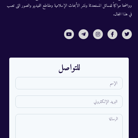
وواضحة مواكباً للمسائل المستحدثة ونشر الأبحاث الإسلامية ومقاطع الفيديو والصور التى تصب
في هذا المجال.
للتواصل