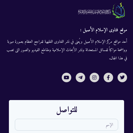
موقع فتاوى الإسلام الأصيل :
أحد مواقع مركز الإسلام الأصيل ويُعنى في نشر الفتاوى الفقهية للمراجع العظام بصورة مبوبة
وواضحة مواكباً للمسائل المستحدثة ونشر الأبحاث الإسلامية ومقاطع الفيديو والصور التى تصب
في هذا المجال.
للتواصل