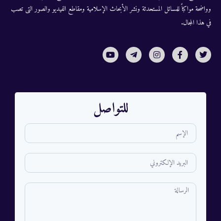
وواضحة مواكباً للمسائل المستحدثة ونشر الأبحاث الإسلامية ومقاطع الفيديو والصور التى تصب
في هذا المجال.
للتواصل