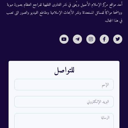
أحد مواقع مركز الإسلام الأصيل ويُعنى في نشر الفتاوى الفقهية للمراجع العظام بصورة مبوبة
وواضحة مواكباً للمسائل المستحدثة ونشر الأبحاث الإسلامية ومقاطع الفيديو والصور التى تصب
في هذا المجال.
للتواصل