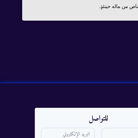
ص من ماله حينئذٍ.
للتواصل