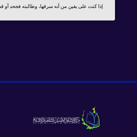
إذا كنت على يقين من أنه سرقها، وطالبته فجحد أو ق