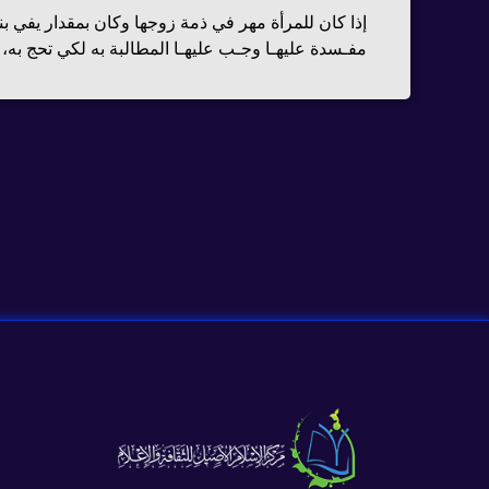
إذا كان للمرأة مهر في ذمة زوجها وكان بمقدار يفي ب
مفـسدة عليهـا وجـب عليهـا المطالبة به لكي تحج به، 