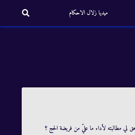
ميديا زلال الاحكام
حق لي مطالبته لأداء ما عليّ من فريضة الحج ؟