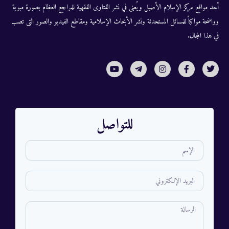
أحد مواقع مركز الإسلام الأصيل ويُعنى في نشر الفتاوى الفقهية للمراجع العظام بصورة مبوبة
وواضحة مواكباً للمسائل المستحدثة ونشر الأبحاث الإسلامية ومقاطع الفيديو والصور التى تصب
في هذا المجال.
للتواصل