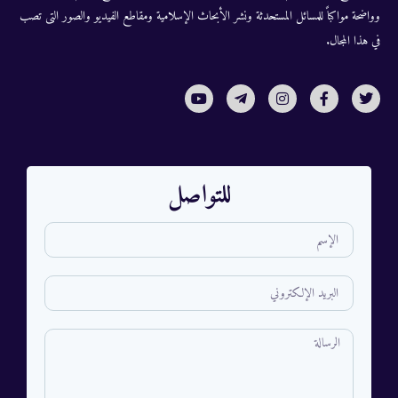
وواضحة مواكباً للمسائل المستحدثة ونشر الأبحاث الإسلامية ومقاطع الفيديو والصور التى تصب
في هذا المجال.
للتواصل