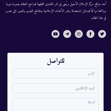
أحد مواقع مركز الإسلام الأصيل ويُعنى في نشر الفتاوى الفقهية للمراجع العظام بصورة مبوبة
وواضحة مواكباً للمسائل المستحدثة ونشر الأبحاث الإسلامية ومقاطع الفيديو والصور التى تصب
في هذا المجال.
للتواصل