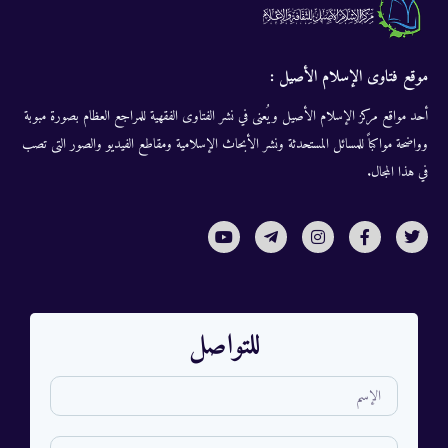
موقع فتاوى الإسلام الأصيل :
أحد مواقع مركز الإسلام الأصيل ويُعنى في نشر الفتاوى الفقهية للمراجع العظام بصورة مبوبة
وواضحة مواكباً للمسائل المستحدثة ونشر الأبحاث الإسلامية ومقاطع الفيديو والصور التى تصب
في هذا المجال.
للتواصل