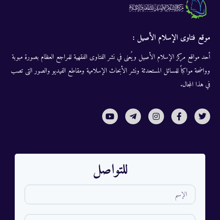
موقع فتاوى الإسلام الأصيل :
أحد مواقع مركز الإسلام الأصيل ويُعنى في نشر الفتاوى الفقهية للمراجع العظام بصورة مبوبة
وواضحة مواكباً للمسائل المستحدثة ونشر الأبحاث الإسلامية ومقاطع الفيديو والصور التى تصب
في هذا المجال.
للتواصل