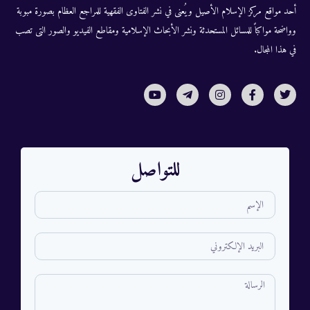
أحد مواقع مركز الإسلام الأصيل ويُعنى في نشر الفتاوى الفقهية للمراجع العظام بصورة مبوبة
وواضحة مواكباً للمسائل المستحدثة ونشر الأبحاث الإسلامية ومقاطع الفيديو والصور التى تصب
في هذا المجال.
للتواصل