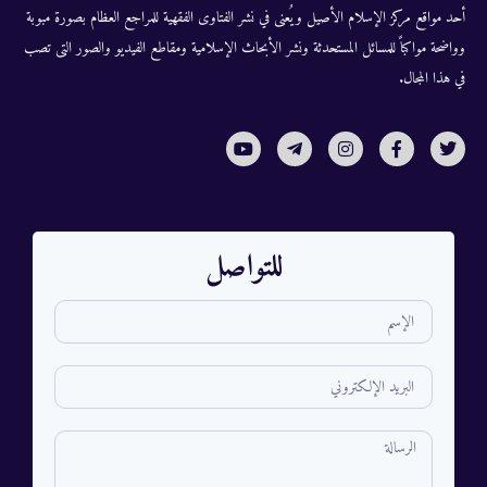
أحد مواقع مركز الإسلام الأصيل ويُعنى في نشر الفتاوى الفقهية للمراجع العظام بصورة مبوبة
وواضحة مواكباً للمسائل المستحدثة ونشر الأبحاث الإسلامية ومقاطع الفيديو والصور التى تصب
في هذا المجال.
للتواصل