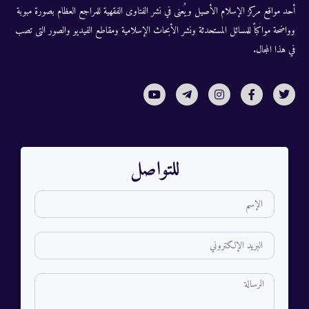
أحد مواقع مركز الإسلام الأصيل ويُعنى في نشر الفتاوى الفقهية للمراجع العظام بصورة مبوبة
وواضحة مواكباً للمسائل المستحدثة ونشر الأبحاث الإسلامية ومقاطع الفيديو والصور التى تصب
في هذا المجال.
للتواصل