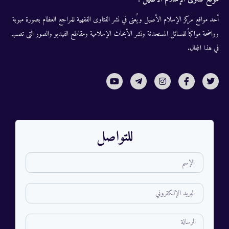
أحد مواقع مركز الإسلام الأصيل ويُعنى في نشر الفتاوى الفقهية للمراجع العظام بصورة مبوبة
وواضحة مواكباً للمسائل المستحدثة ونشر الأبحاث الإسلامية ومقاطع الفيديو والصور التى تصب
في هذا المجال.
للتواصل