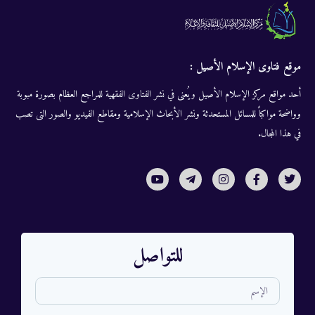
موقع فتاوى الإسلام الأصيل :
أحد مواقع مركز الإسلام الأصيل ويُعنى في نشر الفتاوى الفقهية للمراجع العظام بصورة مبوبة
وواضحة مواكباً للمسائل المستحدثة ونشر الأبحاث الإسلامية ومقاطع الفيديو والصور التى تصب
في هذا المجال.
للتواصل