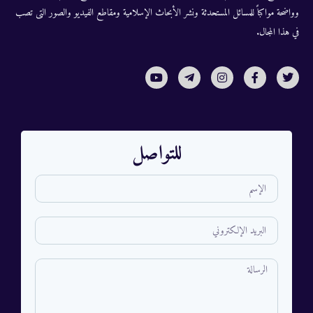
وواضحة مواكباً للمسائل المستحدثة ونشر الأبحاث الإسلامية ومقاطع الفيديو والصور التى تصب
في هذا المجال.
للتواصل