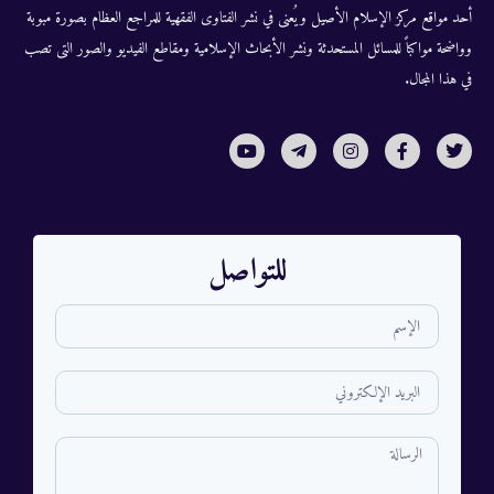
أحد مواقع مركز الإسلام الأصيل ويُعنى في نشر الفتاوى الفقهية للمراجع العظام بصورة مبوبة
وواضحة مواكباً للمسائل المستحدثة ونشر الأبحاث الإسلامية ومقاطع الفيديو والصور التى تصب
في هذا المجال.
للتواصل