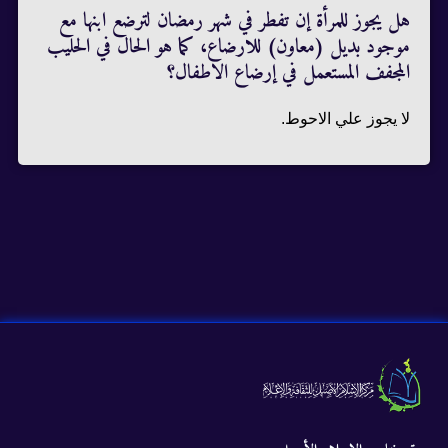
هل يجوز للمرأة إن تفطر في شهر رمضان لترضع ابنها مع
موجود بديل (معاون) للارضاع، كما هو الحال في الحليب
المجفف المستعمل في إرضاع الاطفال؟
لا يجوز علي الاحوط.