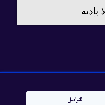
 بإذنه
للتواصل