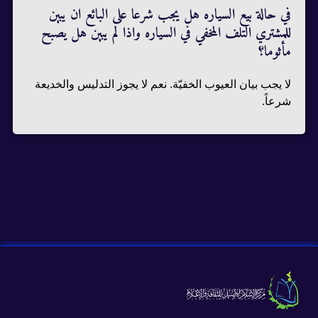
في حالة بيع السياره هل يجب شرعا على البائع ان يبين
للمشتري التلف المخفي في السياره واذا لم يبين هل يصبح
مأثوما؟
لا يجب بيان العيوب الخفيّة. نعم لا يجوز التدليس والخديعة
شرعاً.