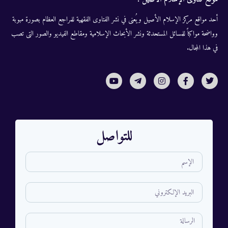
أحد مواقع مركز الإسلام الأصيل ويُعنى في نشر الفتاوى الفقهية للمراجع العظام بصورة مبوبة
وواضحة مواكباً للمسائل المستحدثة ونشر الأبحاث الإسلامية ومقاطع الفيديو والصور التى تصب
في هذا المجال.
للتواصل