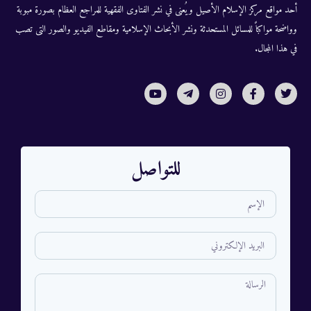
أحد مواقع مركز الإسلام الأصيل ويُعنى في نشر الفتاوى الفقهية للمراجع العظام بصورة مبوبة
وواضحة مواكباً للمسائل المستحدثة ونشر الأبحاث الإسلامية ومقاطع الفيديو والصور التى تصب
في هذا المجال.
للتواصل