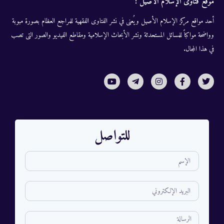
موقع فتاوى الإسلام الأصيل :
أحد مواقع مركز الإسلام الأصيل ويُعنى في نشر الفتاوى الفقهية للمراجع العظام بصورة مبوبة
وواضحة مواكباً للمسائل المستحدثة ونشر الأبحاث الإسلامية ومقاطع الفيديو والصور التى تصب
في هذا المجال.
للتواصل