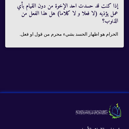
إذا كنت قد حسدت احد الإخوة من دون القيام بأي
عمل يؤذيه (لا فعلا و لا كلاما) هل هذا الفعل من
الذنوب؟
الحرام هو اظهار الحسد بشيء محرم من قول او فعل.