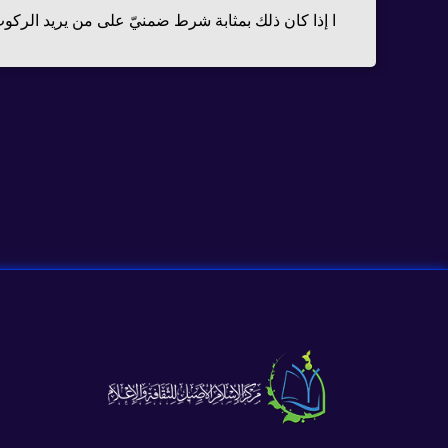
ا إذا كان ذلك بمثابة شرط ضمنيّ على من يريد الركوب ف