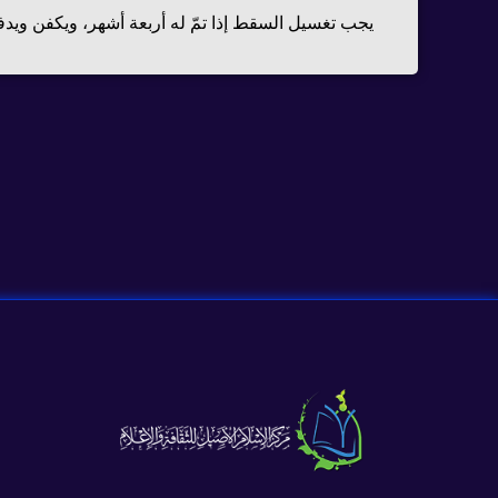
يجب تغسيل السقط إذا تمّ له أربعة أشهر، ويكفن ويد