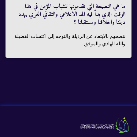
ما هي النصيحة التي تقدمونها للشباب المؤمن في هذا
الوقت الذي بدأ فيه المد الاعلامي والثقافي الغربي يهدد
ديننا واخلاقنا ومستقبلنا ؟
ننصحهم بالابتعاد عن الرذيلة والتوجه إلى اكتساب الفضيلة
والله الهادي والموفق .